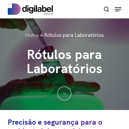
Pular
Menu
pesquisa
para
o
conteúdo
Home
»
Rótulos para Laboratórios
principal
Rótulos para
Laboratórios
Navegue
até
Precisão e segurança para o
a