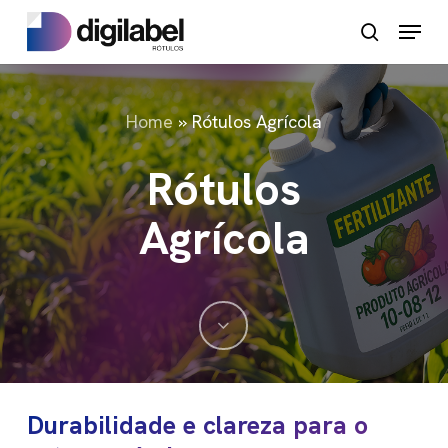
Pular
Menu
pesquisa
para
o
conteúdo
Home
»
Rótulos Agrícola
principal
Rótulos
Agrícola
Navegue
até
Durabilidade e clareza para o
a