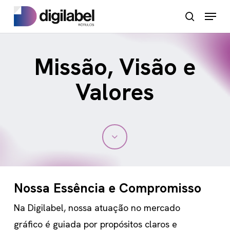
Pular
Menu
pesquisa
para
o
conteúdo
Missão, Visão e
principal
Valores
Navegue
até
Nossa Essência e Compromisso
a
Na Digilabel, nossa atuação no mercado
próxima
gráfico é guiada por propósitos claros e