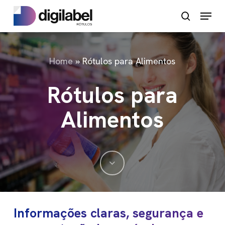
Pular
Menu
pesquisa
para
o
conteúdo
Home
»
Rótulos para Alimentos
principal
Rótulos para
Alimentos
Navegue
até
Informações claras, segurança e
a